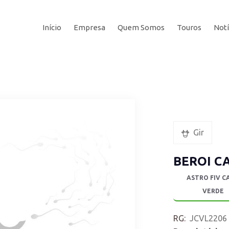
Início
Empresa
Quem Somos
Touros
Notí
Gir
BEROI C
ASTRO FIV C
VERDE
RG:
JCVL2206