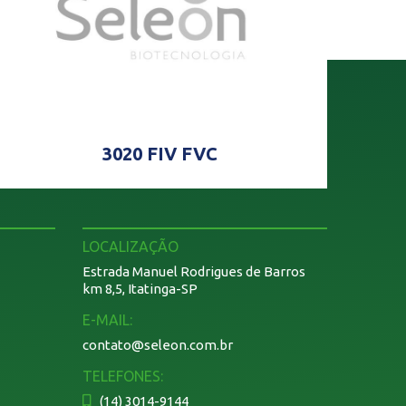
3020 FIV FVC
5
LOCALIZAÇÃO
Estrada Manuel Rodrigues de Barros
km 8,5, Itatinga-SP
E-MAIL:
contato@seleon.com.br
TELEFONES:
(14) 3014-9144