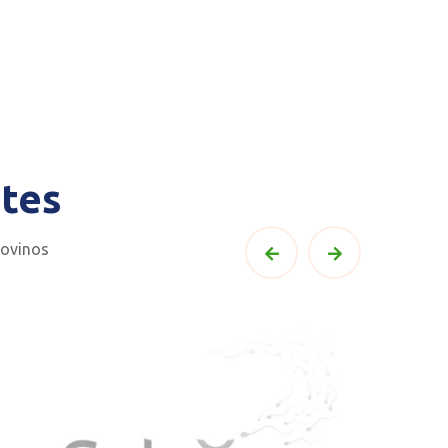
tes
bovinos