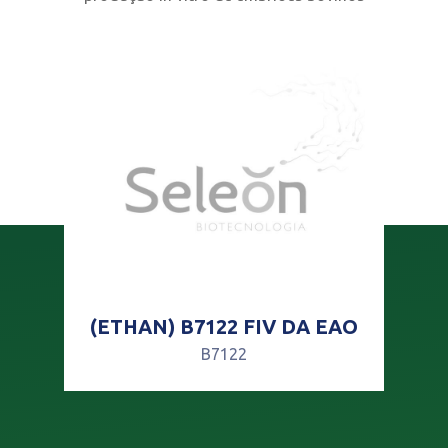
A
(ETHAN) B7122 FIV DA EAO
1
B7122